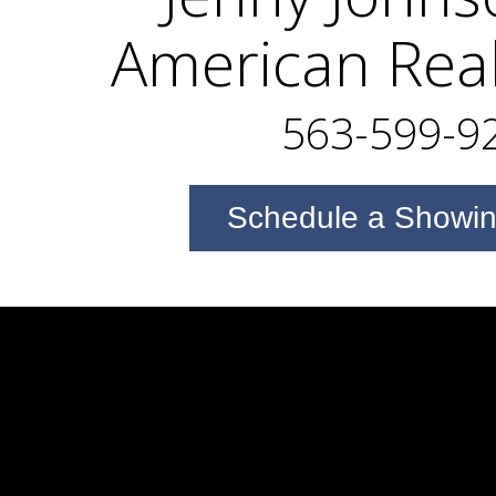
American Real
563-599-9
Schedule a Showi