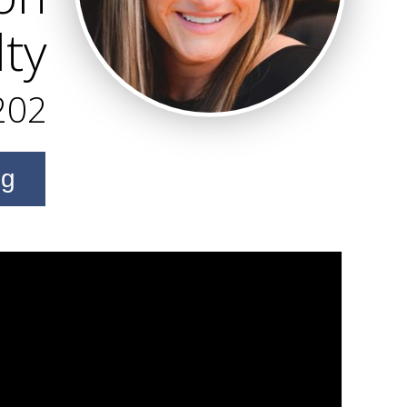
ty
202
ng